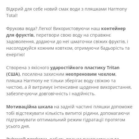
Відкрий для себе новий смак води з пляшками Harmony
Total!
Фрукова вода? Легко! Використовуючи наш
контейнер
для фруктів,
перетвори свою воду на справжнє
задоволення, додаючи до неї шматочки свіжих фруктів, і
насолоджуйся кожним ковтком, отримуючи бадьорість та
енергію!
Створена з якісного
ударостійкого пластику Tritan
(США)
, посилена захисним
неопреновим чохлом
,
пляшка Harmony не тільки зберігає воду свіжою та
чистою, а й витримує інтенсивне щоденне використання,
забезпечуючи довговічність і надійність.
Мотиваційна шкала
на задній частині пляшки допоможе
тобі відстежувати кількість випитої рідини, допомагаючи
підтримувати оптимальний режим гідратації протягом
усього дня.