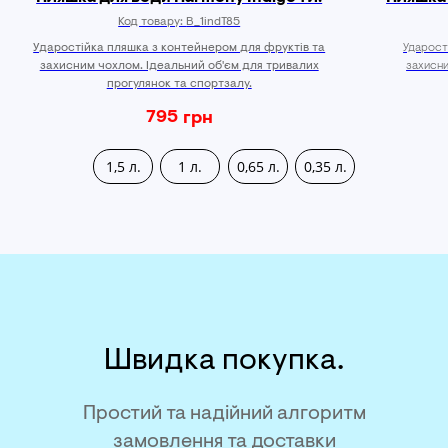
Код товару:
B_1indT85
Ударостійка пляшка з контейнером для фруктів та
Ударост
захисним чохлом. Ідеальний об'єм для тривалих
захисни
прогулянок та спортзалу.
795
грн
1,5 л.
1 л.
0,65 л.
0,35 л.
Швидка покупка.
Простий та надійний алгоритм
замовлення та доставки