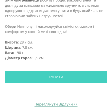
Знімний ремінець
робить процес використання та
догляду за пляшкою максимально зручним, а система
однорукого відкриття дає змогу пити в будь-який час, не
створюючи зайвих незручностей.
Обери Harmony - і насолоджуйся свіжістю, смаком і
комфортом у кожній миті свого дня!
Висота:
28,7 см.
Ширина:
7,8 см.
Вага:
190 г.
Діаметр горла:
5,5 см.
КУПИТИ
Переглянути Відгуки >>